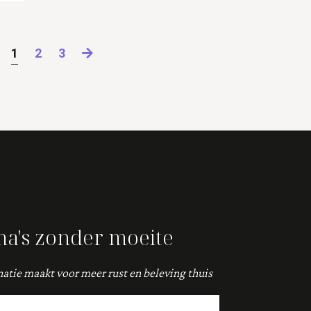
1
2
3
a's zonder moeite
natie maakt voor meer rust en beleving thuis