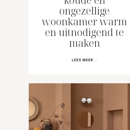
koude en
ongezellige
woonkamer warm
en uitnodigend te
maken
LEES MEER...